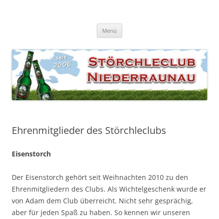
Zum
Inhalt
Störchleclub Niederraunau
springen
Die Internetpräsenz des sympathischen Clubs aus Niederraunau
Menü
Ehrenmitglieder des Störchleclubs
Eisenstorch
Der Eisenstorch gehört seit Weihnachten 2010 zu den
Ehrenmitgliedern des Clubs. Als Wichtelgeschenk wurde er
von Adam dem Club überreicht. Nicht sehr gesprächig,
aber für jeden Spaß zu haben. So kennen wir unseren